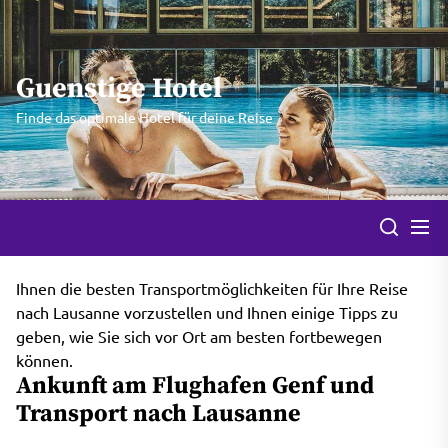
Skip
to
the
Guenstige Hotel
content
Finde das optimale Hotel für deine Reise
Ihnen die besten Transportmöglichkeiten für Ihre Reise
nach Lausanne vorzustellen und Ihnen einige Tipps zu
geben, wie Sie sich vor Ort am besten fortbewegen
können.
Ankunft am Flughafen Genf und
Transport nach Lausanne