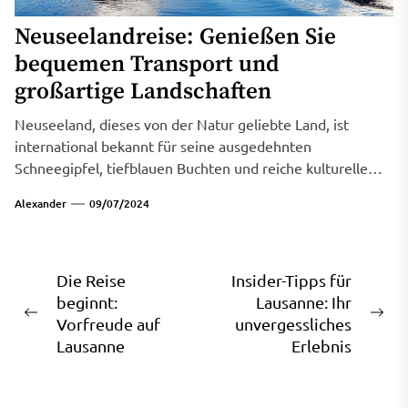
Neuseelandreise: Genießen Sie
bequemen Transport und
großartige Landschaften
Neuseeland, dieses von der Natur geliebte Land, ist
international bekannt für seine ausgedehnten
Schneegipfel, tiefblauen Buchten und reiche kulturelle
Geschichte....
Alexander
09/07/2024
Beitragsnavigation
Die Reise
Insider-Tipps für
beginnt:
Lausanne: Ihr
Previous
Ne
Vorfreude auf
unvergessliches
post:
pos
Lausanne
Erlebnis