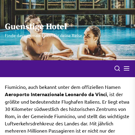
Skip
to
the
Guenstige Hotel
content
Finde das optimale Hotel für deine Reise
Fiumicino, auch bekannt unter dem offiziellen Namen
Aeroporto Internazionale Leonardo da Vinci
, ist der
größte und bedeutendste Flughafen Italiens. Er liegt etwa
30 Kilometer südwestlich des historischen Zentrums von
Rom, in der Gemeinde Fiumicino, und stellt das wichtigste
Luftverkehrsdrehkreuz des Landes dar. Mit jährlich
mehreren Millionen Passagieren ist er nicht nur der