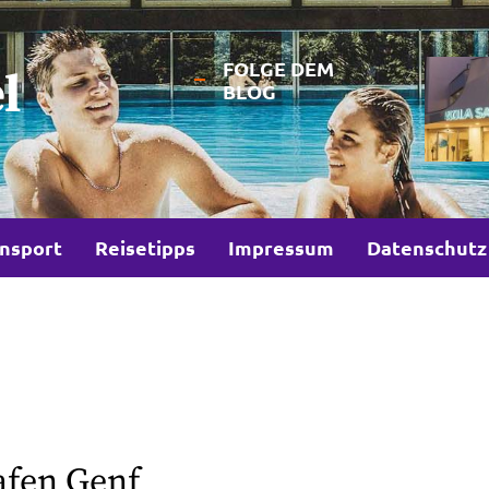
FOLGE DEM
l
BLOG
nsport
Reisetipps
Impressum
Datenschutz
afen Genf