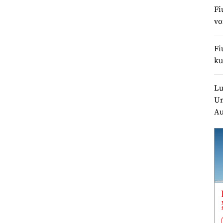
Fi
v
Fi
ku
Lu
Un
Au