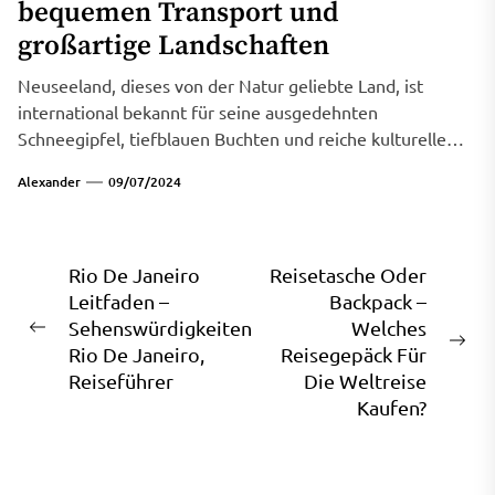
bequemen Transport und
großartige Landschaften
Neuseeland, dieses von der Natur geliebte Land, ist
international bekannt für seine ausgedehnten
Schneegipfel, tiefblauen Buchten und reiche kulturelle
Geschichte....
Alexander
09/07/2024
Beitragsnavigation
Rio De Janeiro
Reisetasche Oder
Leitfaden –
Backpack –
Sehenswürdigkeiten
Welches
Previous
Ne
Rio De Janeiro,
Reisegepäck Für
post:
pos
Reiseführer
Die Weltreise
Kaufen?