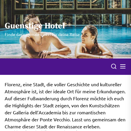
Skip
to
the
Guenstige Hotel
content
Finde das optimale Hotel für deine Reise
Florenz, eine Stadt, die voller Geschichte und kultureller
Atmosphäre ist, ist der ideale Ort für meine Erkundungen.
Auf dieser Fußwanderung durch Florenz möchte ich euch
die Highlights der Stadt zeigen, von den Kunstschätzen
der Galleria dell’Accademia bis zur romantischen
Atmosphäre der Ponte Vecchio. Lasst uns gemeinsam den
Charme dieser Stadt der Renaissance erleben.