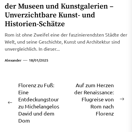
der Museen und Kunstgalerien –
Unverzichtbare Kunst- und
Historien-Schätze
Rom ist ohne Zweifel eine der faszinierendsten Städte der
Welt, und seine Geschichte, Kunst und Architektur sind
unvergleichlich. In dieser...
Alexander
18/01/2025
Beitragsnavigation
Florenz zu Fuß:
Auf zum Herzen
Eine
der Renaissance:
Entdeckungstour
Flugreise von
Ne
Previous
zu Michelangelos
Rom nach
pos
post:
David und dem
Florenz
Dom