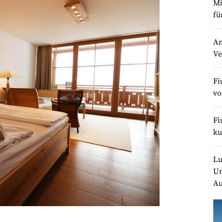
Mi
fü
An
Ve
Fi
v
Fi
ku
Lu
Un
Au