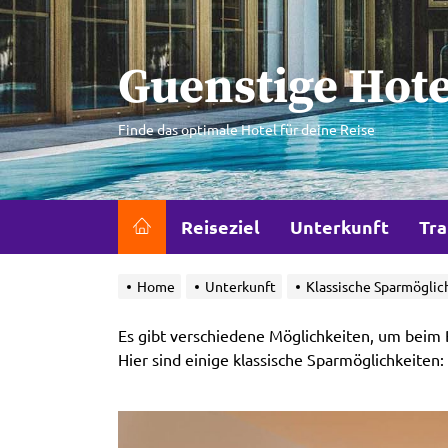
Skip
to
the
Guenstige Hote
content
Finde das optimale Hotel für deine Reise
Reiseziel
Unterkunft
Tra
Home
Unterkunft
Klassische Sparmögli
Es gibt verschiedene Möglichkeiten, um beim
Hier sind einige klassische Sparmöglichkeiten: