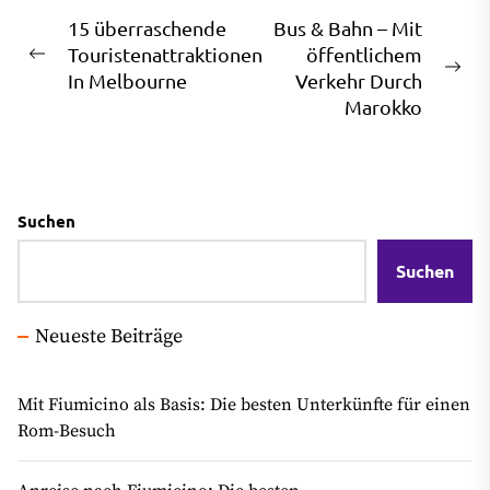
Beitragsnavigation
15 überraschende
Bus & Bahn – Mit
Touristenattraktionen
öffentlichem
Previous
Ne
In Melbourne
Verkehr Durch
post:
pos
Marokko
Suchen
Suchen
Neueste Beiträge
Mit Fiumicino als Basis: Die besten Unterkünfte für einen
Rom-Besuch