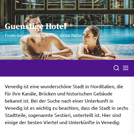
Skip
to
the
Guenstige Hotel
content
Finde das optimale Hotel für deine Reise
Venedig ist eine wunderschöne Stadt in Norditalien, die
für ihre Kanäle, Brücken und historischen Gebäude
bekannt ist. Bei der Suche nach einer Unterkunft in
Venedig ist es wichtig zu beachten, dass die Stadt in sechs
Stadtteile, sogenannte Sestieri, unterteilt ist. Hier sind
einige der besten Viertel und Unterkünfte in Venedig: