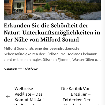
Erkunden Sie die Schönheit der
Natur: Unterkunftsmöglichkeiten in
der Nähe von Milford Sound
Milford Sound, als eine der beeindruckendsten
Sehenswürdigkeiten der Südinsel Neuseelands bekannt,
zieht mit seinen majestätischen Fjorden, Wasserfällen und
steilen Bergen...
Alexander
17/06/2024
Beitragsnavigation
Weltreise
Die Karibik Von
Packliste – Das
Brasilien –
Previous
Kommt Mit Auf
Entdecken Der
post: