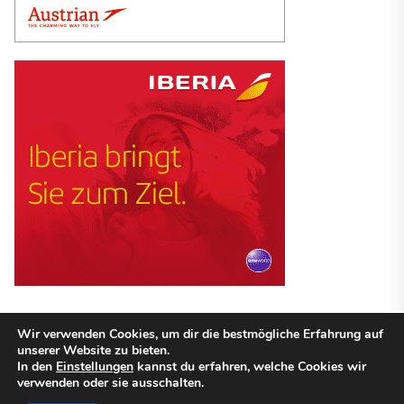
Wir verwenden Cookies, um dir die bestmögliche Erfahrung auf
unserer Website zu bieten.
Copyright © 2026
Guenstige Hotel.
ALLE RECHTE VORBEHALTEN.
In den
Einstellungen
kannst du erfahren, welche Cookies wir
Theme: Revista By
Themeinwp.
Powered by
WordPress.
verwenden oder sie ausschalten.