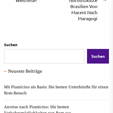
Weltreise!
Nordostküste
Ne
Brasilien Von
pos
Maceió Nach
Maragogi
Suchen
Suchen
Neueste Beiträge
Mit Fiumicino als Basis: Die besten Unterkünfte für einen
Rom-Besuch
Anreise nach Fiumicino: Die besten