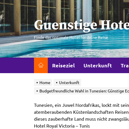
Skip
to
the
Guenstige Hote
content
Finde das optimale Hotel für deine Reise
Reiseziel
Unterkunft
Tra
Home
Unterkunft
Budgetfreundliche Wahl in Tunesien: Günstige 
Tunesien, ein Juwel Nordafrikas, lockt mit sei
atemberaubenden Küstenlandschaften Reisende
dieses zauberhafte Land muss nicht zwangslä
Hotel Royal Victoria – Tunis