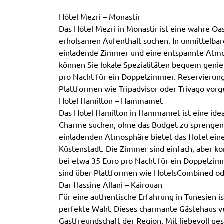
Hôtel Mezri – Monastir
Das Hôtel Mezri in Monastir ist eine wahre Oa
erholsamen Aufenthalt suchen. In unmittelbar
einladende Zimmer und eine entspannte Atmo
können Sie lokale Spezialitäten bequem genie
pro Nacht für ein Doppelzimmer. Reservierun
Plattformen wie Tripadvisor oder Trivago v
Hotel Hamilton – Hammamet
Das Hotel Hamilton in Hammamet ist eine idea
Charme suchen, ohne das Budget zu sprengen
einladenden Atmosphäre bietet das Hotel ein
Küstenstadt. Die Zimmer sind einfach, aber ko
bei etwa 35 Euro pro Nacht für ein Doppelzim
sind über Plattformen wie HotelsCombined od
Dar Hassine Allani – Kairouan
Für eine authentische Erfahrung in Tunesien is
perfekte Wahl. Dieses charmante Gästehaus ver
Gastfreundschaft der Region. Mit liebevoll g