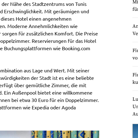
Mi
 in der Nähe des Stadtzentrums von Tunis
fü
nd Erschwinglichkeit. Mit geräumigen und
t dieses Hotel einen angenehmen
gen. Moderne Annehmlichkeiten wie
An
 sorgen für zusätzlichen Komfort. Die Preise
Ve
Doppelzimmer. Reservierungen für das Hotel
bte Buchungsplattformen wie Booking.com
Fi
v
Kombination aus Lage und Wert. Mit seiner
Fi
ürdigkeiten der Stadt ist es eine beliebte
ku
erfügt über gemütliche Zimmer, die mit
d. Ein Außenpool bietet eine willkommene
Lu
nnen bei etwa 30 Euro für ein Doppelzimmer.
Un
lattformen wie Expedia oder Agoda
Au