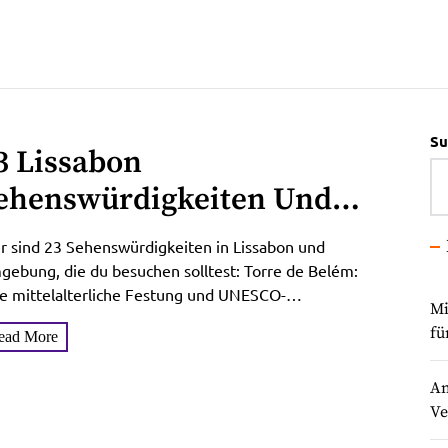
Su
3 Lissabon
ehenswürdigkeiten Und
er Region, Die Du
r sind 23 Sehenswürdigkeiten in Lissabon und
esuchen Musst!
ebung, die du besuchen solltest: Torre de Belém:
e mittelalterliche Festung und UNESCO-
Mi
tkulturerbe am Ufer des Flusses Tejo....
fü
ead More
An
Ve