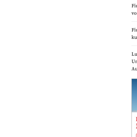
Fi
v
Fi
ku
Lu
Un
Au