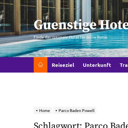
Skip
to
the
Guenstige Hote
content
Finde das optimale Hotel für deine Reise
Reiseziel
Unterkunft
Tra
Home
Parco Baden Powell
Schlagwort:
Parco Bad