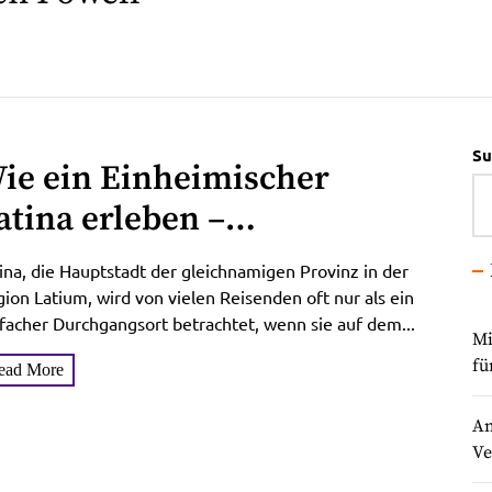
Su
ie ein Einheimischer
atina erleben –
eheimtipps abseits der
ina, die Hauptstadt der gleichnamigen Provinz in der
ouristenpfade
ion Latium, wird von vielen Reisenden oft nur als ein
facher Durchgangsort betrachtet, wenn sie auf dem...
Mi
fü
ead More
An
Ve