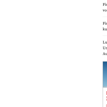
Fi
v
Fi
ku
Lu
Un
Au