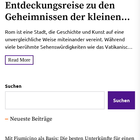
Entdeckungsreise zu den
Geheimnissen der kleinen
Museen Roms: Die
Rom ist eine Stadt, die Geschichte und Kunst auf eine
vergessenen Schätze der
unvergleichliche Weise miteinander vereint. Während
viele berühmte Sehenswürdigkeiten wie das Vatikanische
Geschichte und Kultur
Museum, das Kolosseum oder...
Read More
Suchen
Suchen
Neueste Beiträge
Mit Fiumicino als Basis: Die besten Unterkünfte für einen