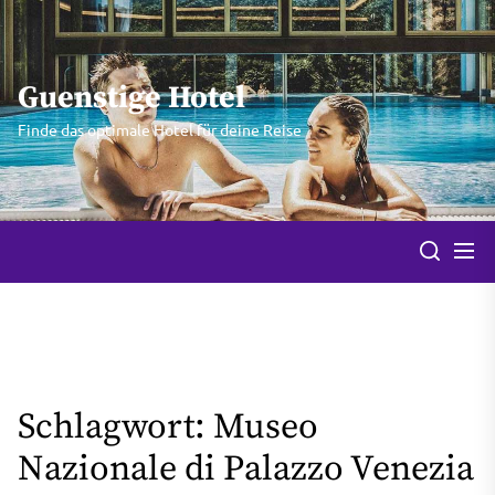
Skip
to
the
Guenstige Hotel
content
Finde das optimale Hotel für deine Reise
Schlagwort:
Museo
Nazionale di Palazzo Venezia