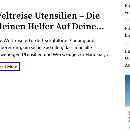
Fi
v
eltreise Utensilien – Die
leinen Helfer Auf Deinem
Fi
benteuer
ku
e Weltreise erfordert sorgfältige Planung und
bereitung, um sicherzustellen, dass man alle
Lu
twendigen Utensilien und Werkzeuge zur Hand hat,
Un
 unterwegs bequem und sicher zu...
Au
ead More