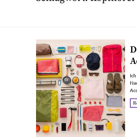
D
A
Ich
Nac
Acc
die.
R