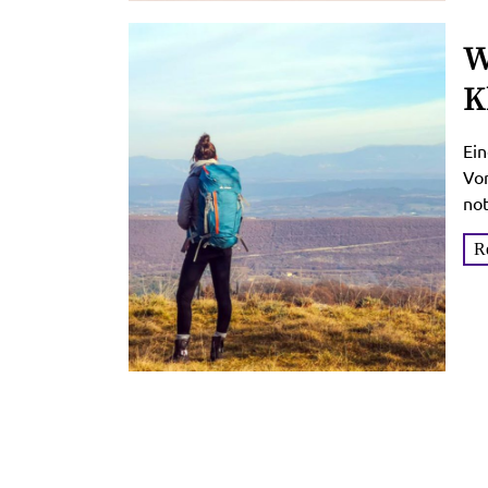
W
K
A
Ein
Vor
no
um
R