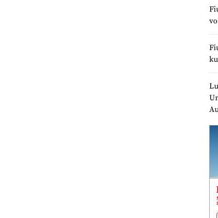
Fi
v
Fi
ku
Lu
Un
Au