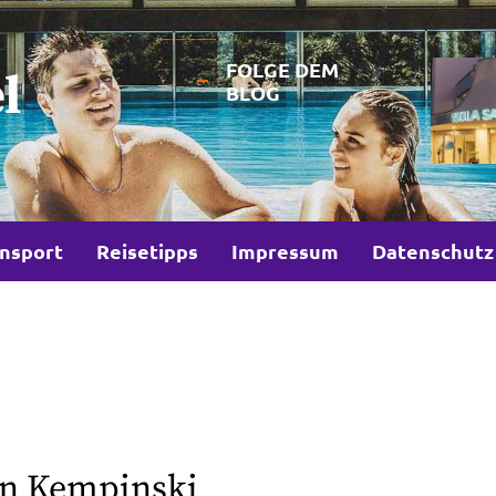
FOLGE DEM
l
BLOG
nsport
Reisetipps
Impressum
Datenschutz
on Kempinski