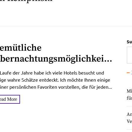
Su
emütliche
bernachtungsmöglichkeite
 für jeden Geschmack
Laufe der Jahre habe ich viele Hotels besucht und
ige wahre Schätze entdeckt. Ich möchte Ihnen einige
ner persönlichen Favoriten vorstellen, die für jeden...
Mi
fü
ead More
An
Ve