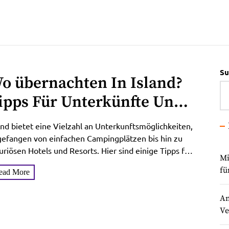
Su
o übernachten In Island?
ipps Für Unterkünfte Und
ie Planung
and bietet eine Vielzahl an Unterkunftsmöglichkeiten,
efangen von einfachen Campingplätzen bis hin zu
uriösen Hotels und Resorts. Hier sind einige Tipps für
Mi
 Planung und...
fü
ead More
An
Ve