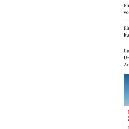
Fi
v
Fi
ku
Lu
Un
Au