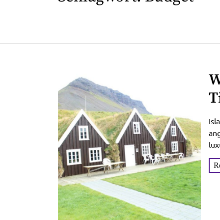
W
T
D
Isl
ang
lux
die
R