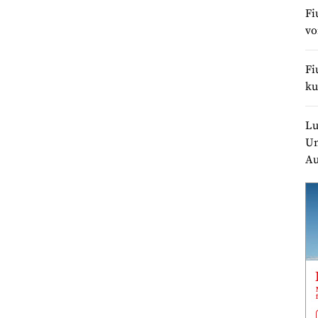
Fi
v
Fi
ku
Lu
Un
Au