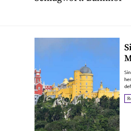
S
M
Sin
her
def
sch
R