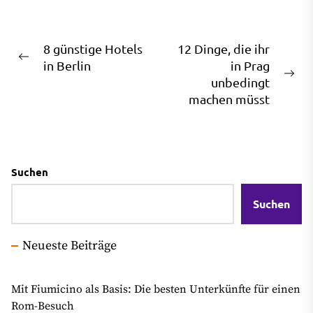
Beitragsnavigation
8 günstige Hotels
12 Dinge, die ihr
Previous
in Berlin
in Prag
post:
Ne
unbedingt
pos
machen müsst
Suchen
Suchen
Neueste Beiträge
Mit Fiumicino als Basis: Die besten Unterkünfte für einen
Rom-Besuch