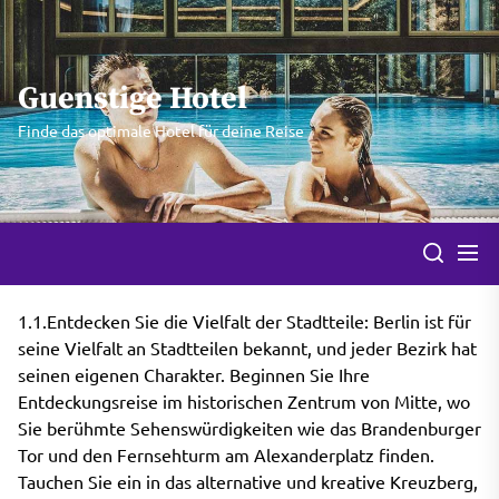
Skip
to
the
Guenstige Hotel
content
Finde das optimale Hotel für deine Reise
1.1.Entdecken Sie die Vielfalt der Stadtteile: Berlin ist für
seine Vielfalt an Stadtteilen bekannt, und jeder Bezirk hat
seinen eigenen Charakter. Beginnen Sie Ihre
Entdeckungsreise im historischen Zentrum von Mitte, wo
Sie berühmte Sehenswürdigkeiten wie das Brandenburger
Tor und den Fernsehturm am Alexanderplatz finden.
Tauchen Sie ein in das alternative und kreative Kreuzberg,