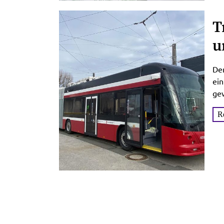
T
u
B
Der
ein
gew
Tra
R
man