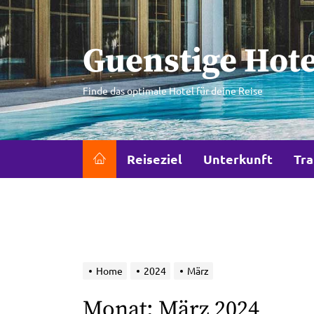
Skip
to
the
Guenstige Hote
content
Finde das optimale Hotel für deine Reise
Reiseziel
Unterkunft
Tra
Home
2024
März
Monat:
März 2024