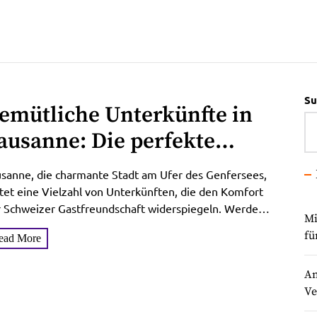
Su
emütliche Unterkünfte in
ausanne: Die perfekte
bernachtungsmöglichkeit
sanne, die charmante Stadt am Ufer des Genfersees,
inden
tet eine Vielzahl von Unterkünften, die den Komfort
 Schweizer Gastfreundschaft widerspiegeln. Werde
Mi
 Ihnen einige meiner...
fü
ead More
An
Ve