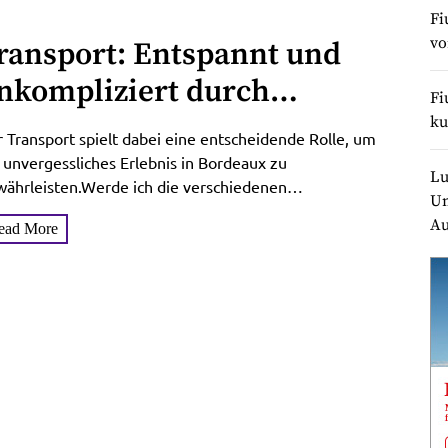
Fi
v
ransport: Entspannt und
nkompliziert durch
Fi
ordeaux reisen
ku
 Transport spielt dabei eine entscheidende Rolle, um
 unvergessliches Erlebnis in Bordeaux zu
Lu
ährleisten.Werde ich die verschiedenen
Un
nsportmöglichkeiten in Bordeaux beleuchten und wie
Au
ead More
...